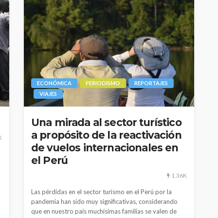
ECONÓMICA
PERIODISMO
REPORTAJES
VIAJES
Una mirada al sector turístico
a propósito de la reactivación
CULTURA
INNOVACIÓN
TEATRO
K
de vuelos internacionales en
El público como
el Perú
 Perú son
protagonista en la
eva
revitalización del teatro
1.36K
peruano post pandemia
Las pérdidas en el sector turismo en el Perú por la
pandemia han sido muy significativas, considerando
1.11K
2.21K
que en nuestro país muchísimas familias se valen de