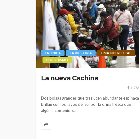
CRÓNICA
LA VICTORIA
LIMA HIPERLOCAL
PERIODISMO
La nueva Cachina
1.78
POLÍTICA
Dos bolsas grandes que traslucen abundante espinaca
Periodistas de TV
brillan con los rayos del sol por la orina fresca que
despedidos en nu
algún incontenido...
gestión en IRTP