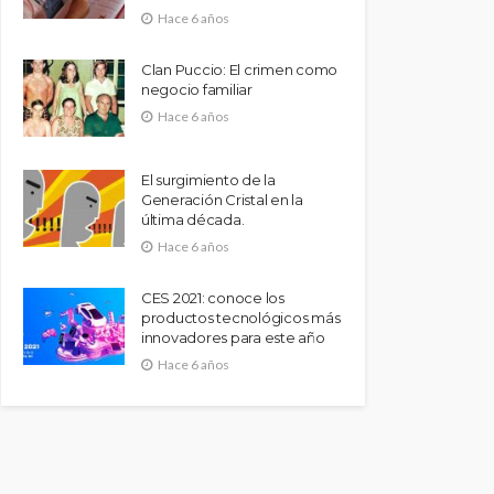
Hace 6 años
Clan Puccio: El crimen como
negocio familiar
Hace 6 años
El surgimiento de la
Generación Cristal en la
última década.
Hace 6 años
CES 2021: conoce los
productos tecnológicos más
innovadores para este año
Hace 6 años