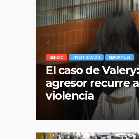
PERIODISMO
REPORTAJES
Repsol: una trab
maltrato y otra 