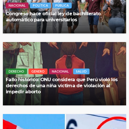
NACIONAL
POLÍTICA
PÚBLICA
Congreso hace oficial ley de bachillerato
automático para universitarios
DERECHO
GENERO
NACIONAL
SALUD
Fallo histórico: ONU considera que Perú violó los
derechos de una niña víctima de violación al
impedir aborto