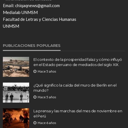
Email: chiqaqnews@gmail.com
Medialab UNMSM
Facultad de Letras y Ciencias Humanas
UNMSM
PUBLICACIONES POPULARES
El contexto de la prosperidad falaz y cómo influyó
en el Estado peruano de mediados del siglo XIX.
Hace 5 años
¿Qué significo la caída del muro de Berlín en el
mundo?
Hace 5 años
La prensa y las marchas del mes de noviembre en
el Perú
Hace 6 años