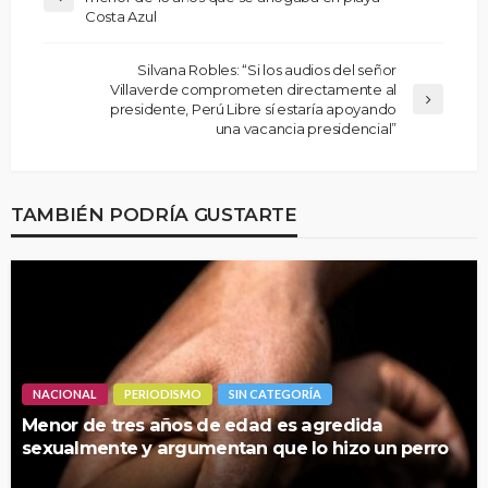
Costa Azul
Silvana Robles: “Si los audios del señor
Villaverde comprometen directamente al
presidente, Perú Libre sí estaría apoyando
una vacancia presidencial”
TAMBIÉN PODRÍA GUSTARTE
NACIONAL
PERIODISMO
SIN CATEGORÍA
Menor de tres años de edad es agredida
sexualmente y argumentan que lo hizo un perro