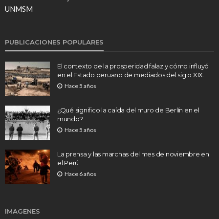
UNMSM
PUBLICACIONES POPULARES
El contexto de la prosperidad falaz y cómo influyó
en el Estado peruano de mediados del siglo XIX.
Hace 5 años
¿Qué significo la caída del muro de Berlín en el
mundo?
Hace 5 años
La prensa y las marchas del mes de noviembre en
el Perú
Hace 6 años
IMAGENES