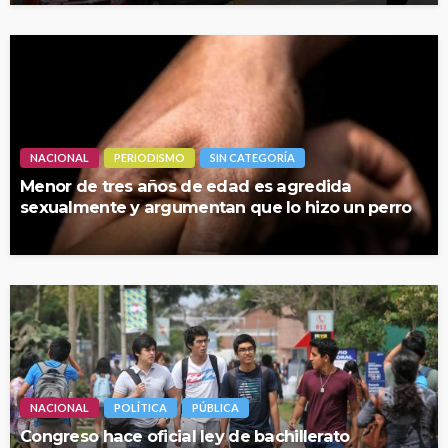
NACIONAL
PERIODISMO
SIN CATEGORÍA
Menor de tres años de edad es agredida
sexualmente y argumentan que lo hizo un perro
NACIONAL
POLÍTICA
PÚBLICA
Congreso hace oficial ley de bachillerato