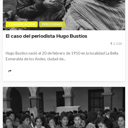
COMUNICACIÓN
PERIODISMO
El caso del periodista Hugo Bustíos
2.01K
Hugo Bustíos nació el 20 de febrero de 1950 en la localidad La Bella
Esmeralda de los Andes, ciudad de...