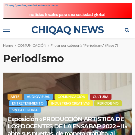
CHIQAQ NEWS
Home
COMUNICACIÓN
Filtrar por categoría "Periodismo"
(Page 7)
Periodismo
ARTE
AUDIOVISUAL
COMUNICACIÓN
CULTURA
ENTRETENIMIENTO
INDUSTRIAS CREATIVAS
PERIODISMO
SIN CATEGORÍA
Exposición «PRODUCCIÓN ARTÍSTICA DE
LOS DOCENTES DE LA ENSABAP 2022 – II»
abre sus puertas, de manera gratuita, al