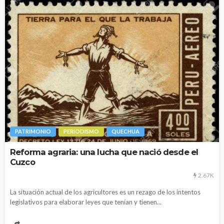
PATRIMONIO
PERIODISMO
QUECHUA
Reforma agraria: una lucha que nació desde el
Cuzco
2.67K
La situación actual de los agricultores es un rezago de los intentos
legislativos para elaborar leyes que tenían y tienen...