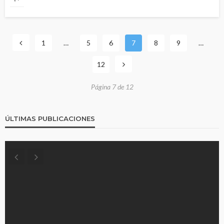
1
…
5
6
7
8
9
…
12
Página 7 de 12
ÚLTIMAS PUBLICACIONES