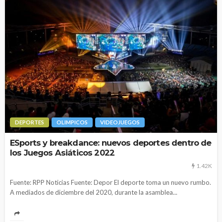
DEPORTES
OLIMPICOS
VIDEOJUEGOS
ESports y breakdance: nuevos deportes dentro de
los Juegos Asiáticos 2022
1.42K
Fuente: RPP Noticias Fuente: Depor El deporte toma un nuevo rumbo.
A mediados de diciembre del 2020, durante la asamblea...