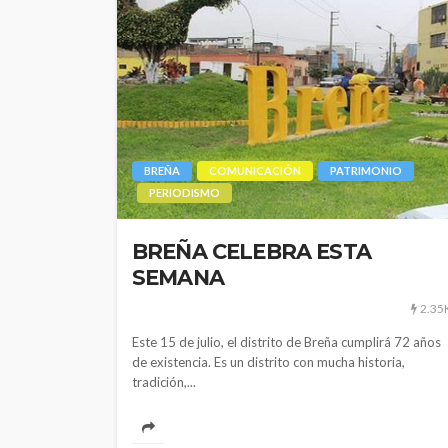
BREÑA
COMUNICACIÓN
PATRIMONIO
PERIODISMO
BREÑA CELEBRA ESTA
SEMANA
POLÍTICA
2.35
Periodistas de TV
Este 15 de julio, el distrito de Breña cumplirá 72 años
despedidos en nu
de existencia. Es un distrito con mucha historia,
gestión en IRTP
tradición,...