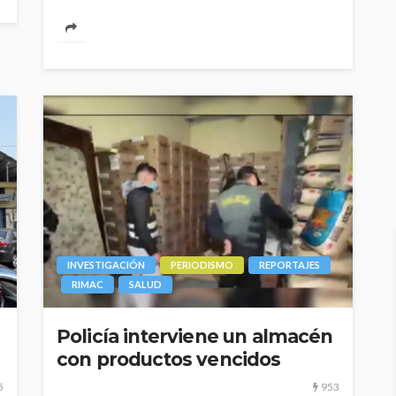
INVESTIGACIÓN
PERIODISMO
REPORTAJES
RIMAC
SALUD
Policía interviene un almacén
con productos vencidos
5
953