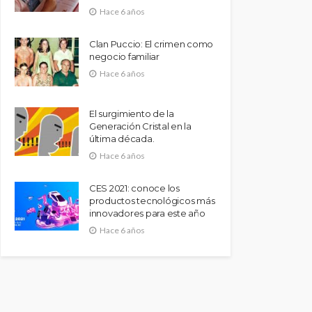
Hace 6 años
Clan Puccio: El crimen como
negocio familiar
Hace 6 años
El surgimiento de la
Generación Cristal en la
última década.
Hace 6 años
CES 2021: conoce los
productos tecnológicos más
innovadores para este año
Hace 6 años