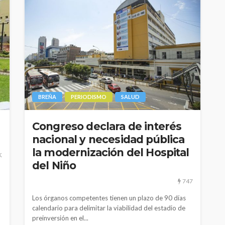
BREÑA
PERIODISMO
SALUD
Congreso declara de interés
nacional y necesidad pública
CULTURA
INNOVACIÓN
TEATRO
la modernización del Hospital
El público como
K
del Niño
 Perú son
protagonista en la
eva
revitalización del teatro
747
peruano post pandemia
Los órganos competentes tienen un plazo de 90 días
calendario para delimitar la viabilidad del estadio de
1.11K
2.21K
preinversión en el...