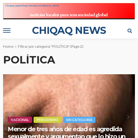
CHIQAQ NEWS
Home
Filtrar por categoría "POLÍTICA"
(Page 2)
POLÍTICA
NACIONAL
PERIODISMO
SIN CATEGORÍA
Menor de tres años de edad es agredida
sexualmente y argumentan que lo hizo un