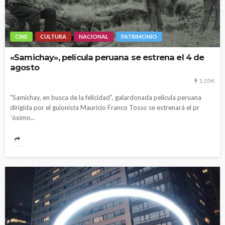
CINE
CULTURA
NACIONAL
PATRIMONIO
«Samichay», película peruana se estrena el 4 de
agosto
1.05K
"Samichay, en busca de la felicidad", galardonada película peruana
dirigida por el guionista Mauricio Franco Tosso se estrenará el pr
´óximo...