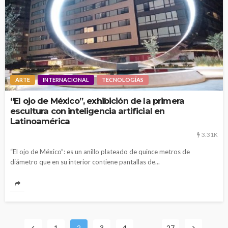
ARTE
INTERNACIONAL
TECNOLOGÍAS
“El ojo de México”, exhibición de la primera
escultura con inteligencia artificial en
Latinoamérica
3.31K
“El ojo de México”: es un anillo plateado de quince metros de
diámetro que en su interior contiene pantallas de...
1
2
3
4
…
27