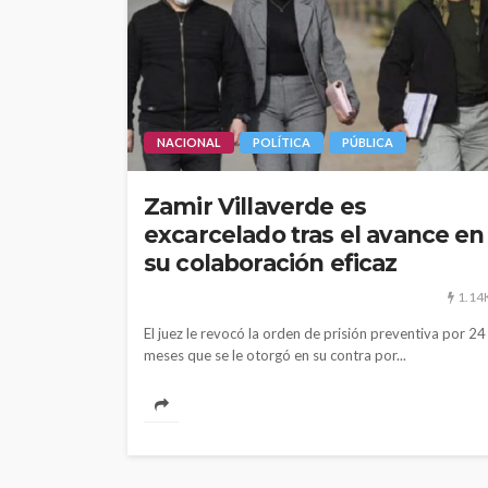
POLÍTICA
NACIONAL
POLÍTICA
PÚBLICA
Periodistas de TV
despedidos en nu
gestión en IRTP
Zamir Villaverde es
excarcelado tras el avance en
su colaboración eficaz
1.14
El juez le revocó la orden de prisión preventiva por 24
meses que se le otorgó en su contra por...