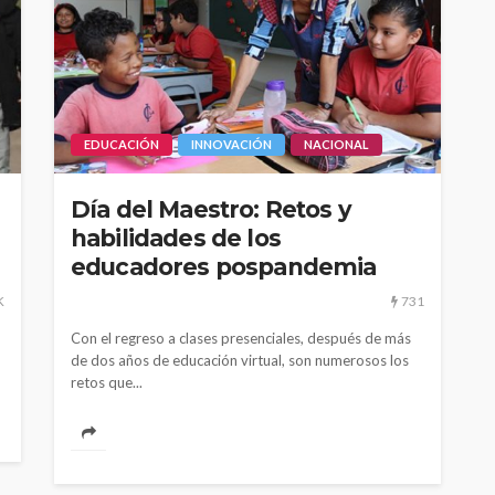
CULTURA
INNOVACIÓN
TEATRO
El público como
EDUCACIÓN
INNOVACIÓN
NACIONAL
 Perú son
protagonista en la
eva
revitalización del teatro
peruano post pandemia
Día del Maestro: Retos y
habilidades de los
1.11K
2.21K
educadores pospandemia
K
731
Con el regreso a clases presenciales, después de más
de dos años de educación virtual, son numerosos los
retos que...