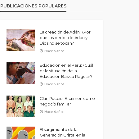
PUBLICACIONES POPULARES
La creación de Adán: ¿Por
qué los dedos de Adán y
Dios no se tocan?
Hace 6 años
Educación en el Perú: ¿Cuál
es la situación de la
Educación Básica Regular?
Hace 6 años
Clan Puccio: El crimen como
negocio familiar
Hace 6 años
El surgimiento de la
Generación Cristal en la