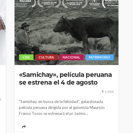
CINE
CULTURA
NACIONAL
PATRIMONIO
«Samichay», película peruana
se estrena el 4 de agosto
1.05K
5
"Samichay, en busca de la felicidad", galardonada
película peruana dirigida por el guionista Mauricio
Franco Tosso se estrenará el pr´óximo...